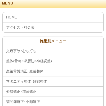
MENU
施術別メニュー
交通事故･むち打ち
整体(骨格×深層筋×神経調整)
産後骨盤矯正･産後整体
マタニティ整体･妊婦整体
姿勢矯正･猫背矯正
顎関節矯正･小顔矯正