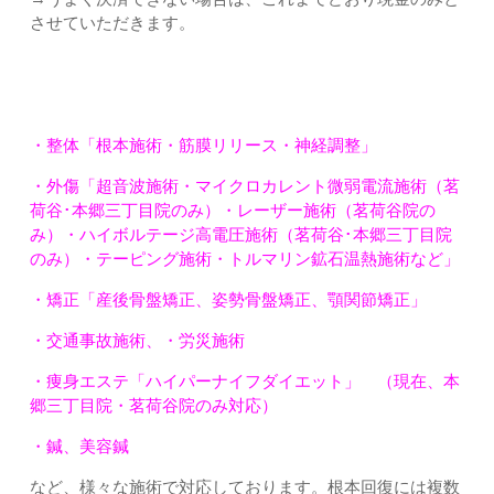
させていただきます。
・整体「根本施術・筋膜リリース・神経調整」
・外傷「超音波施術・マイクロカレント微弱電流施術（茗
荷谷･本郷三丁目院のみ）・レーザー施術（茗荷谷院の
み）・ハイボルテージ高電圧施術（茗荷谷･本郷三丁目院
のみ）・テーピング施術・トルマリン鉱石温熱施術など」
・矯正「産後骨盤矯正、姿勢骨盤矯正、顎関節矯正」
・交通事故施術、・労災施術
・痩身エステ「ハイパーナイフダイエット」 （現在、本
郷三丁目院・茗荷谷院のみ対応）
・鍼、美容鍼
など、様々な施術で対応しております。根本回復には複数