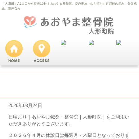
「人形町」A5出口から徒歩10秒！あおやま整骨院。交通事故、むち打ち、首肩腰の痛み、骨盤矯
正、整体なら
４月のお知らせ【VISA・MASTER・JCB・
AMEX・PayPay・Alipay】
2026年03月24日
日頃より｜あおやま鍼灸・整骨院｜人形町院｜をご利用い
ただきありがとうございます.
２０２６年４月の休診日は毎週月・木曜日となっておりま