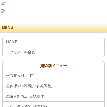
MENU
施術別メニュー
交通事故･むち打ち
整体(骨格×深層筋×神経調整)
産後骨盤矯正･産後整体
マタニティ整体･妊婦整体