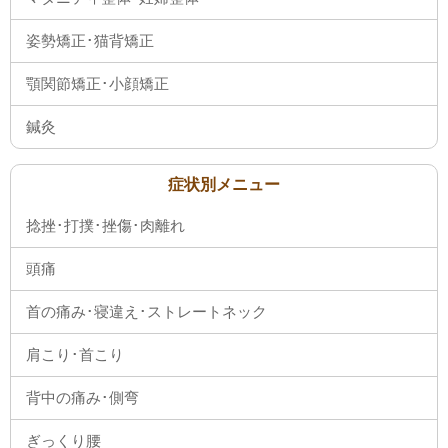
姿勢矯正･猫背矯正
顎関節矯正･小顔矯正
鍼灸
症状別メニュー
捻挫･打撲･挫傷･肉離れ
頭痛
首の痛み･寝違え･ストレートネック
肩こり･首こり
背中の痛み･側弯
ぎっくり腰