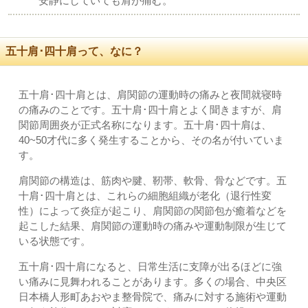
安静にしていても肩が痛む。
五十肩･四十肩って、なに？
五十肩･四十肩とは、肩関節の運動時の痛みと夜間就寝時
の痛みのことです。五十肩･四十肩とよく聞きますが、肩
関節周囲炎が正式名称になります。五十肩･四十肩は、
40~50才代に多く発生することから、その名が付いていま
す。
肩関節の構造は、筋肉や腱、靭帯、軟骨、骨などです。五
十肩･四十肩とは、これらの細胞組織が老化（退行性変
性）によって炎症が起こり、肩関節の関節包が癒着などを
起こした結果、肩関節の運動時の痛みや運動制限が生じて
いる状態です。
五十肩･四十肩になると、日常生活に支障が出るほどに強
い痛みに見舞われることがあります。多くの場合、中央区
日本橋人形町あおやま整骨院で、痛みに対する施術や運動