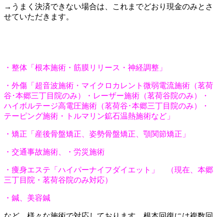
→うまく決済できない場合は、これまでどおり現金のみとさ
せていただきます。
・整体「根本施術・筋膜リリース・神経調整」
・外傷「超音波施術・マイクロカレント微弱電流施術（茗荷
谷･本郷三丁目院のみ）・レーザー施術（茗荷谷院のみ）・
ハイボルテージ高電圧施術（茗荷谷･本郷三丁目院のみ）・
テーピング施術・トルマリン鉱石温熱施術など」
・矯正「産後骨盤矯正、姿勢骨盤矯正、顎関節矯正」
・交通事故施術、・労災施術
・痩身エステ「ハイパーナイフダイエット」 （現在、本郷
三丁目院・茗荷谷院のみ対応）
・鍼、美容鍼
など、様々な施術で対応しております。根本回復には複数回