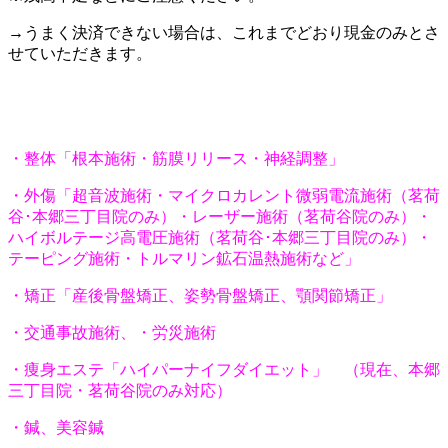
→うまく決済できない場合は、これまでどおり現金のみとさ
せていただきます。
・整体「根本施術・筋膜リリース・神経調整」
・外傷「超音波施術・マイクロカレント微弱電流施術（茗荷
谷･本郷三丁目院のみ）・レーザー施術（茗荷谷院のみ）・
ハイボルテージ高電圧施術（茗荷谷･本郷三丁目院のみ）・
テーピング施術・トルマリン鉱石温熱施術など」
・矯正「産後骨盤矯正、姿勢骨盤矯正、顎関節矯正」
・交通事故施術、・労災施術
・痩身エステ「ハイパーナイフダイエット」 （現在、本郷
三丁目院・茗荷谷院のみ対応）
・鍼、美容鍼