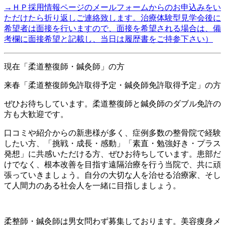
→ＨＰ採用情報ページのメールフォームからのお申込みをい
ただけたら折り返しご連絡致します。治療体験型見学会後に
希望者は面接を行いますので、面接を希望される場合は、備
考欄に面接希望と記載し、当日は履歴書をご持参下さい）
現在「柔道整復師・鍼灸師」の方
来春「柔道整復師免許取得予定・鍼灸師免許取得予定」の方
ぜひお待ちしています。柔道整復師と鍼灸師のダブル免許の
方も大歓迎です。
口コミや紹介からの新患様が多く、症例多数の整骨院で経験
したい方、「挑戦・成長・感動」「素直・勉強好き・プラス
発想」に共感いただける方、ぜひお待ちしています。患部だ
けでなく、根本改善を目指す遠隔治療を行う当院で、共に頑
張っていきましょう。自分の大切な人を治せる治療家、そし
て人間力のある社会人を一緒に目指しましょう。
柔整師・鍼灸師は男女問わず募集しております。美容痩身メ