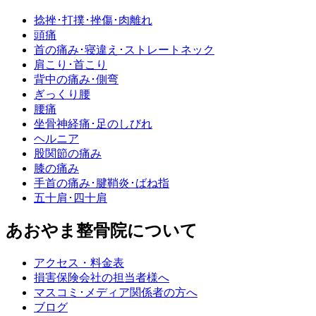
捻挫･打撲･挫傷･肉離れ
頭痛
首の痛み･寝違え･ストレートネック
肩こり･首こり
背中の痛み･側弯
ぎっくり腰
腰痛
坐骨神経痛･足のしびれ
ヘルニア
股関節の痛み
膝の痛み
手首の痛み･腱鞘炎･ばね指
五十肩･四十肩
あおやま整骨院について
アクセス・料金表
損害保険会社の担当者様へ
マスコミ･メディア関係者の方へ
ブログ