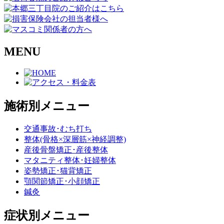
MENU
施術別メニュー
交通事故･むち打ち
整体(骨格×深層筋×神経調整)
産後骨盤矯正･産後整体
マタニティ整体･妊婦整体
姿勢矯正･猫背矯正
顎関節矯正･小顔矯正
鍼灸
症状別メニュー