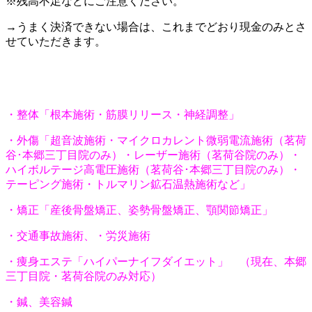
※残高不足などにご注意ください。
→うまく決済できない場合は、これまでどおり現金のみとさ
せていただきます。
・整体「根本施術・筋膜リリース・神経調整」
・外傷「超音波施術・マイクロカレント微弱電流施術（茗荷
谷･本郷三丁目院のみ）・レーザー施術（茗荷谷院のみ）・
ハイボルテージ高電圧施術（茗荷谷･本郷三丁目院のみ）・
テーピング施術・トルマリン鉱石温熱施術など」
・矯正「産後骨盤矯正、姿勢骨盤矯正、顎関節矯正」
・交通事故施術、・労災施術
・痩身エステ「ハイパーナイフダイエット」 （現在、本郷
三丁目院・茗荷谷院のみ対応）
・鍼、美容鍼